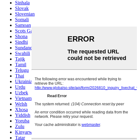
Sinhala
Slovak
Slovenian
Somali
Samoan
Scots Gaelic
Shona
Sindhi
Sundanese
Swahili
Tajik
Tamil
Telugu
Thai
Ukrainian
Urdu
Uzbek
Vietnamese
Welsh
Xhosa
Yiddish
Yoruba
Zulu
Kinyarwanda
Tatar