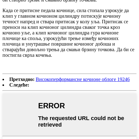
Када се притисне педала кочнице, сила стопала узрокује да
клип у главном кочионом цилиндру потискује кочиону
течност напред и ствара притисак у колу уља. Притисак се
преноси на клип кочионог цилиндра сваког точка кроз
кочионо уље, а клип кочионог цилиндра гура кочионе
плочице ка споља, узрокујући трење између кочионих
плочица и унутрашње површине кочионог добоша и
стварајући довољно трења да смањи брзину точкова. Да би се
постигла сврха кочења.
Претходно:
Високоперформансне кочионе облоге 19246
Следеће: