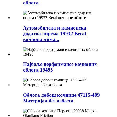
облога
Аутомобилска и камионска
додатна опрема 19932 Beral
кочиона лима...
Најбоље перформансе кочионих
облога 19495
Облога добош кочнице 47115-409
Материјал без азбеста