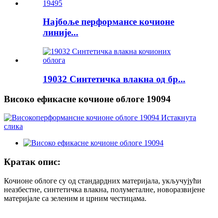
Најбоље перформансе кочионе
линије...
19032 Синтетичка влакна од бр...
Високо ефикасне кочионе облоге 19094
Кратак опис:
Кочионе облоге су од стандардних материјала, укључујући
неазбестне, синтетичка влакна, полуметалне, новоразвијене
материјале са зеленим и црним честицама.