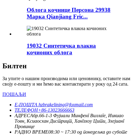
Облога кочнице Персона 29938
Марка Qianjiang Fric...
19032 Синтетичка влакна
кочионих облога
Билтен
За упите о нашим производима или ценовнику, оставите нам
своју е-пошту и ми ћемо вас контактирати у року од 24 сата.
ПОШАЉИ
Е-ПОШТА
hzbrakelining@foxmail.com
ТЕЛЕФОН
+86-13023666663
АДРЕСА
бр.66-1-3 Фујиали Минфенг Виллаге, Иикиао
Товн, Ксиаосхан Дистрицт, Хангзхоу Цити, Зхејианг
Провинце
РАДНО ВРЕМЕ
08:30 ~ 17:30 од понедељка до суботе