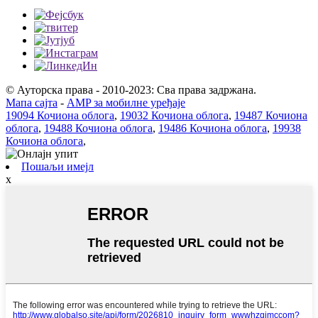
© Ауторска права - 2010-2023: Сва права задржана.
Мапа сајта
-
AMP за мобилне уређаје
19094 Кочиона облога
,
19032 Кочиона облога
,
19487 Кочиона
облога
,
19488 Кочиона облога
,
19486 Кочиона облога
,
19938
Кочиона облога
,
Пошаљи имејл
x