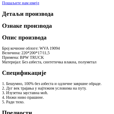
Пошаљите нам имејл
Детаљи производа
Ознаке производа
Опис производа
Број кочионе облоге: WVA 19094
Величина: 220*200*17/11,5
Примена: BPW TRUCK
Материјал: Без азбеста, синтетичка влакна, полуметал
Спецификације
1. Бешумно, 100% без азбеста и одличне завршне обраде.
2. Дуг век трајања у најтежим условима на путу.
3. Изузетна зауставна моћ.
4. Нижи ниво прашине.
5. Ради тихо.
Предности