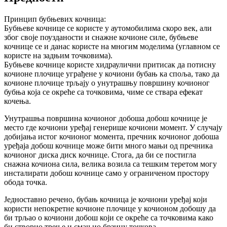
Принцип бубњевих кочница:
Бубњеве кочнице се користе у аутомобилима скоро век, али
због своје поузданости и снажне кочионе силе, бубњеве
кочнице се и данас користе на многим моделима (углавном се
користе на задњим точковима).
Бубњеве кочнице користе хидраулични притисак да потисну
кочионе плочице уграђене у кочиони бубањ ка споља, тако да
кочионе плочице трљају о унутрашњу површину кочионог
бубња која се окреће са точковима, чиме се ствара ефекат
кочења.
Унутрашња површина кочионог добоша добош кочнице је
место где кочиони уређај генерише кочиони момент. У случају
добијања истог кочионог момента, пречник кочионог добоша
уређаја добош кочнице може бити много мањи од пречника
кочионог диска диск кочнице. Стога, да би се постигла
снажна кочиона сила, велика возила са тешким теретом могу
инсталирати добош кочнице само у ограниченом простору
обода точка.
Једноставно речено, бубањ кочница је кочиони уређај који
користи непокретне кочионе плочице у кочионом добошу да
би трљао о кочиони добош који се окреће са точковима како
би створио трење и смањио брзину точкова.