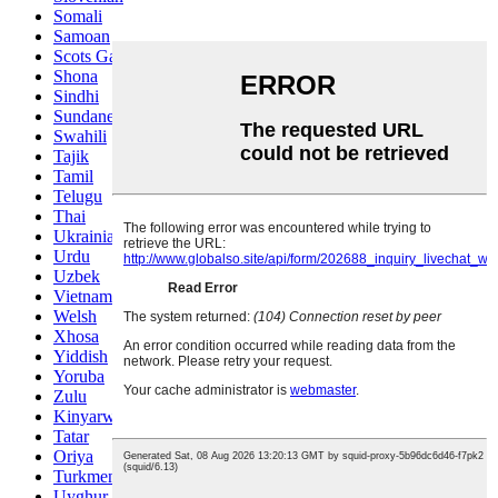
Somali
Samoan
Scots Gaelic
Shona
Sindhi
Sundanese
Swahili
Tajik
Tamil
Telugu
Thai
Ukrainian
Urdu
Uzbek
Vietnamese
Welsh
Xhosa
Yiddish
Yoruba
Zulu
Kinyarwanda
Tatar
Oriya
Turkmen
Uyghur