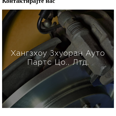
Контактирајте нас
Хангзхоу Зхуоран Ауто
Партс Цо., Лтд.