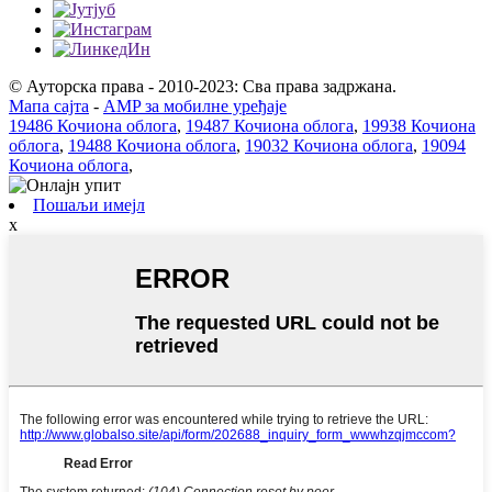
© Ауторска права - 2010-2023: Сва права задржана.
Мапа сајта
-
AMP за мобилне уређаје
19486 Кочиона облога
,
19487 Кочиона облога
,
19938 Кочиона
облога
,
19488 Кочиона облога
,
19032 Кочиона облога
,
19094
Кочиона облога
,
Пошаљи имејл
x