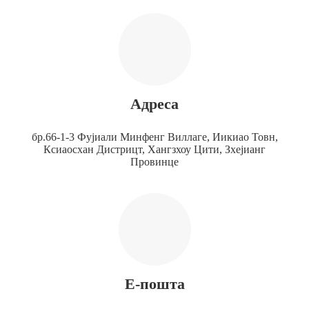
Адреса
бр.66-1-3 Фујиали Минфенг Виллаге, Иикиао Товн,
Ксиаосхан Дистрицт, Хангзхоу Цити, Зхејианг
Провинце
Е-пошта