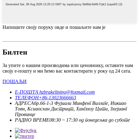
Напишите своју поруку овде и пошаљите нам је
Билтен
За упите о нашим производима или ценовнику, оставите нам
своју е-пошту и ми ћемо вас контактирати у року од 24 сата.
ПОШАЉИ
Е-ПОШТА
hzbrakelining@foxmail.com
ТЕЛЕФОН
+86-13023666663
АДРЕСА
бр.66-1-3 Фујиали Минфенг Виллаге, Иикиао
Товн, Ксиаосхан Дистрицт, Хангзхоу Цити, Зхејианг
Провинце
РАДНО ВРЕМЕ
08:30 ~ 17:30 од понедељка до суботе