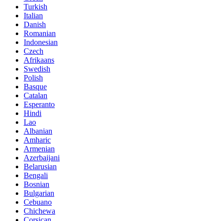
Turkish
Italian
Danish
Romanian
Indonesian
Czech
Afrikaans
Swedish
Polish
Basque
Catalan
Esperanto
Hindi
Lao
Albanian
Amharic
Armenian
Azerbaijani
Belarusian
Bengali
Bosnian
Bulgarian
Cebuano
Chichewa
Corsican