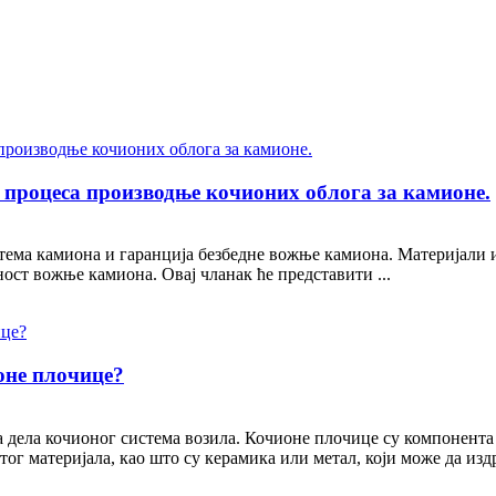
 процеса производње кочионих облога за камионе.
тема камиона и гаранција безбедне вожње камиона. Материјали и
ност вожње камиона. Овај чланак ће представити ...
оне плочице?
 дела кочионог система возила. Кочионе плочице су компонента 
ог материјала, као што су керамика или метал, који може да изд