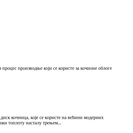
 процес производње који се користе за кочионе облоге
диск кочница, које се користе на већини модерних
ржи топлоту насталу трењем...