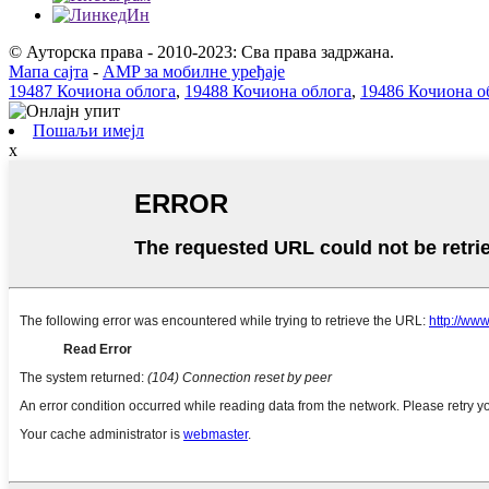
© Ауторска права - 2010-2023: Сва права задржана.
Мапа сајта
-
AMP за мобилне уређаје
19487 Кочиона облога
,
19488 Кочиона облога
,
19486 Кочиона о
Пошаљи имејл
x