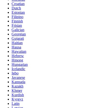
Croatian
Dutch
Estonian
Filipino
Finnish
Frisian
Galician
Georgian
Gujarati
Haitian
Hausa
Hawaiian
Hebrew
Hmong
Hungarian
Icelandic
Igbo
Javanese
Kannada
Kazakh
Khmer
Kurdish
Kyrgyz
Latin
Latvian