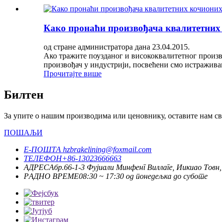
Како пронаћи произвођача квалитетних
од стране администратора дана 23.04.2015.
Ако тражите поузданог и висококвалитетног произво
произвођач у индустрији, посвећени смо истраживањ
Прочитајте више
Билтен
За упите о нашим производима или ценовнику, оставите нам сво
ПОШАЉИ
Е-ПОШТА
hzbrakelining@foxmail.com
ТЕЛЕФОН
+86-13023666663
АДРЕСА
бр.66-1-3 Фујиали Минфенг Виллаге, Иикиао Товн
РАДНО ВРЕМЕ
08:30 ~ 17:30 од понедељка до суботе