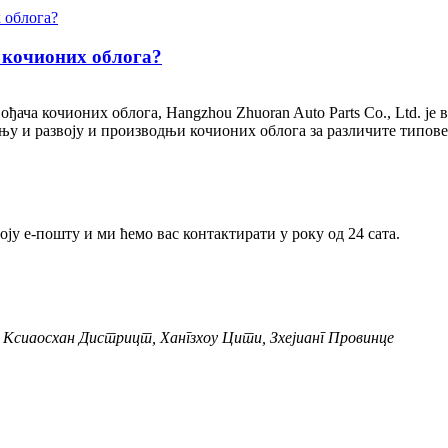
 кочионих облога?
ђача кочионих облога, Hangzhou Zhuoran Auto Parts Co., Ltd. ј
у и развоју и производњи кочионих облога за различите типове в
ју е-пошту и ми ћемо вас контактирати у року од 24 сата.
, Ксиаосхан Дистрицт, Хангзхоу Цити, Зхејианг Провинце