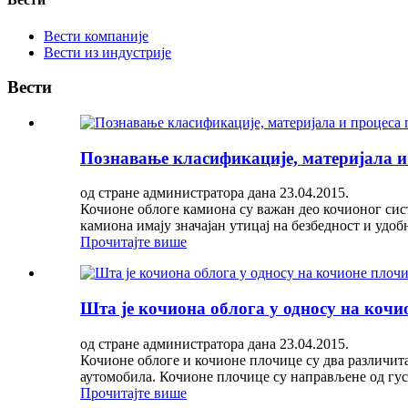
Вести компаније
Вести из индустрије
Вести
Познавање класификације, материјала и
од стране администратора дана 23.04.2015.
Кочионе облоге камиона су важан део кочионог сис
камиона имају значајан утицај на безбедност и удоб
Прочитајте више
Шта је кочиона облога у односу на кочи
од стране администратора дана 23.04.2015.
Кочионе облоге и кочионе плочице су два различита
аутомобила. Кочионе плочице су направљене од густ
Прочитајте више