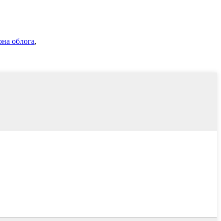
она облога
,