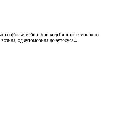
е ваш најбољи избор. Као водећи професионални
озила, од аутомобила до аутобуса...