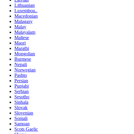
Lithuanian
Luxembou..
Macedonian
Malagasy
Malay
Malayalam
Maltese
Maori
Marathi
Mongolian
Burmese
Nepali
Norwegian
Pashto
Persian
Punjabi
Serbian
Sesotho
Sinhala
Slovak
Slovenian
Somali
Samoan
Scots Gaelic